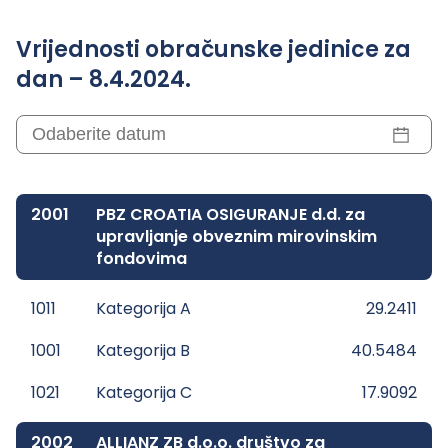
Vrijednosti obračunske jedinice za
dan – 8.4.2024.
2001
PBZ CROATIA OSIGURANJE d.d. za
upravljanje obveznim mirovinskim
fondovima
1011
Kategorija A
29.2411
1001
Kategorija B
40.5484
1021
Kategorija C
17.9092
2002
ALLIANZ ZB d.o.o. društvo za