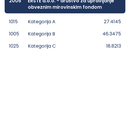
2005
ERSTE d.o.o. - društvo za upravljanje
obveznim mirovinskim fondom
1015
Kategorija A
27.4145
1005
Kategorija B
46.3475
1025
Kategorija C
18.8213