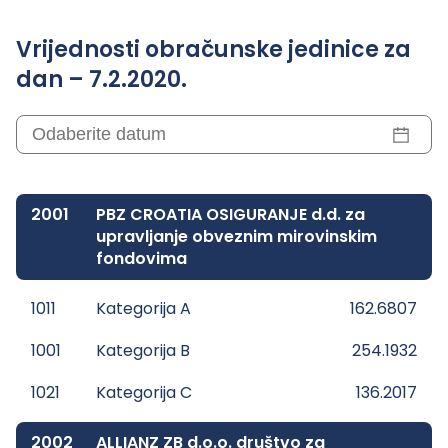
Vrijednosti obračunske jedinice za
dan – 7.2.2020.
2001
PBZ CROATIA OSIGURANJE d.d. za
upravljanje obveznim mirovinskim
fondovima
1011
Kategorija A
162.6807
1001
Kategorija B
254.1932
1021
Kategorija C
136.2017
2002
ALLIANZ ZB d.o.o. društvo za