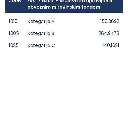
2005
ERSTE d.o.o. - društvo za upravljanje
obveznim mirovinskim fondom
1015
Kategorija A
155.8892
1005
Kategorija B
284.9473
1025
Kategorija C
140.1621