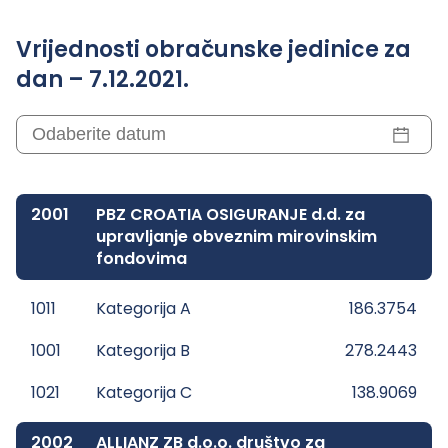
Vrijednosti obračunske jedinice za
dan – 7.12.2021.
2001
PBZ CROATIA OSIGURANJE d.d. za
upravljanje obveznim mirovinskim
fondovima
1011
Kategorija A
186.3754
1001
Kategorija B
278.2443
1021
Kategorija C
138.9069
2002
ALLIANZ ZB d.o.o. društvo za