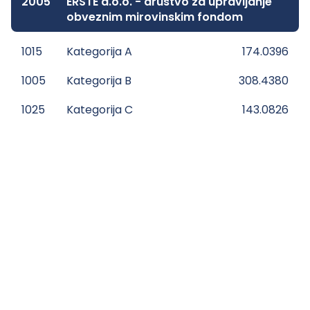
2005
ERSTE d.o.o. - društvo za upravljanje
obveznim mirovinskim fondom
1015
Kategorija A
174.0396
1005
Kategorija B
308.4380
1025
Kategorija C
143.0826