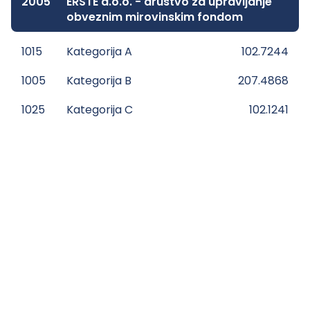
2005
ERSTE d.o.o. - društvo za upravljanje
obveznim mirovinskim fondom
1015
Kategorija A
102.7244
1005
Kategorija B
207.4868
1025
Kategorija C
102.1241