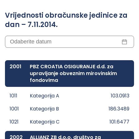
Vrijednosti obračunske jedinice za
dan – 7.11.2014.
2001
PBZ CROATIA OSIGURANJE d.d. za
upravljanje obveznim mirovinskim
fondovima
1011
Kategorija A
103.0913
1001
Kategorija B
186.3489
1021
Kategorija C
101.6477
2002
ALLIANZ ZB d.o.o. društvo za