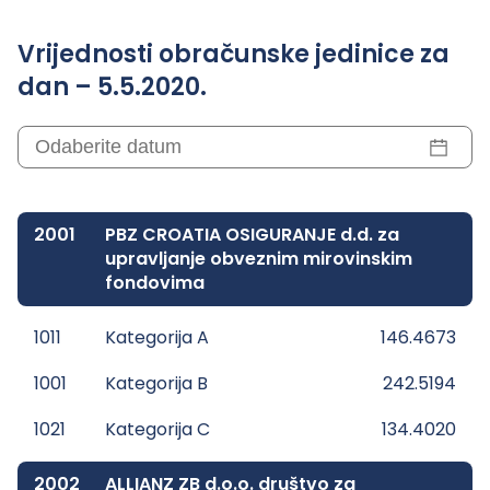
Vrijednosti obračunske jedinice za
dan – 5.5.2020.
2001
PBZ CROATIA OSIGURANJE d.d. za
upravljanje obveznim mirovinskim
fondovima
1011
Kategorija A
146.4673
1001
Kategorija B
242.5194
1021
Kategorija C
134.4020
2002
ALLIANZ ZB d.o.o. društvo za