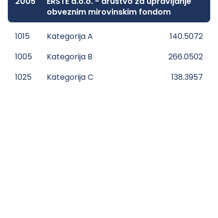
2005
ERSTE d.o.o. - društvo za upravljanje
obveznim mirovinskim fondom
1015
Kategorija A
140.5072
1005
Kategorija B
266.0502
1025
Kategorija C
138.3957