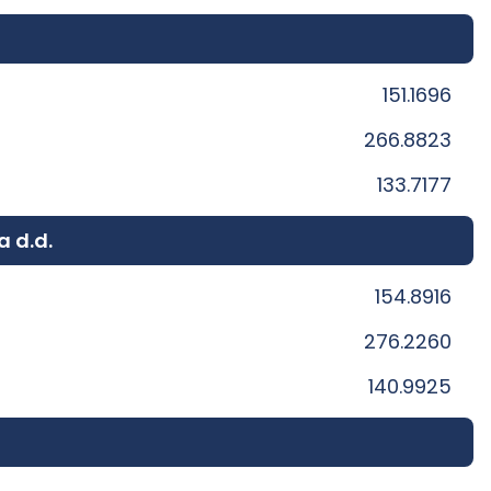
151.1696
266.8823
133.7177
a d.d.
154.8916
276.2260
140.9925