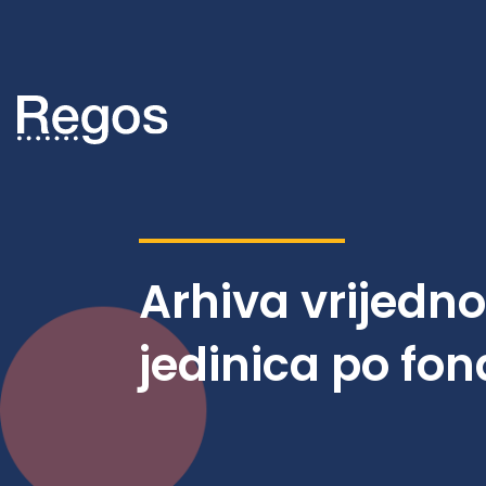
Arhiva vrijedn
jedinica po fo