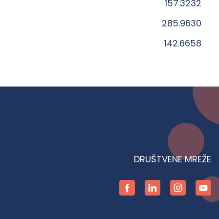
157.3232
285.9630
142.6658
DRUŠTVENE MREŽE