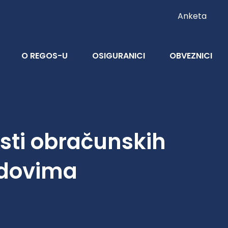
Anketa
O REGOS-U
OSIGURANICI
OBVEZNICI
osti obračunskih
ndovima