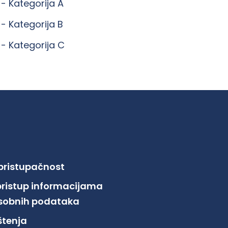
 -
Kategorija A
 -
Kategorija B
 -
Kategorija C
 pristupačnost
pristup informacijama
 osobnih podataka
ištenja