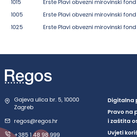
1015
Erste Plavi obvezni mirovinski fond
1005
Erste Plavi obvezni mirovinski fond
1025
Erste Plavi obvezni mirovinski fond
Gajeva ulica br. 5, 10000
Digitalna
Zagreb
Pravo na 
regos@regos.hr
i zaštita
Uvjeti kor
+385 1 48 98 999