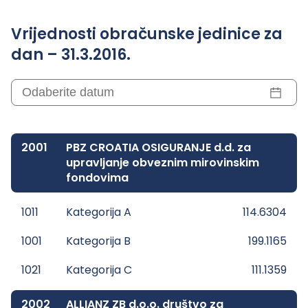
Vrijednosti obračunske jedinice za
dan – 31.3.2016.
2001
PBZ CROATIA OSIGURANJE d.d. za
upravljanje obveznim mirovinskim
fondovima
1011
Kategorija A
114.6304
1001
Kategorija B
199.1165
1021
Kategorija C
111.1359
2002
ALLIANZ ZB d.o.o. društvo za