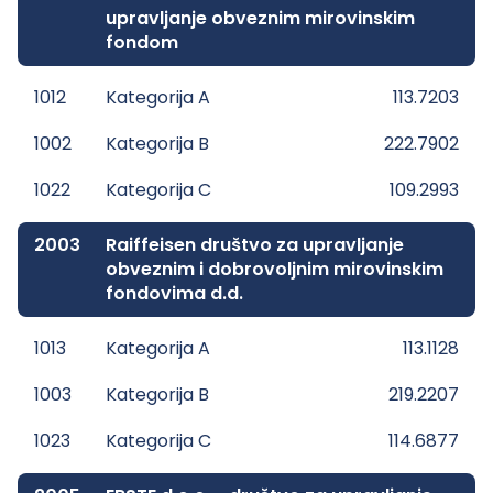
upravljanje obveznim mirovinskim
fondom
1012
Kategorija A
113.7203
1002
Kategorija B
222.7902
1022
Kategorija C
109.2993
2003
Raiffeisen društvo za upravljanje
obveznim i dobrovoljnim mirovinskim
fondovima d.d.
1013
Kategorija A
113.1128
1003
Kategorija B
219.2207
1023
Kategorija C
114.6877