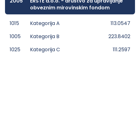
2005
ERSTE d.o.o. - društvo za upravljanje
obveznim mirovinskim fondom
1015
Kategorija A
113.0547
1005
Kategorija B
223.8402
1025
Kategorija C
111.2597