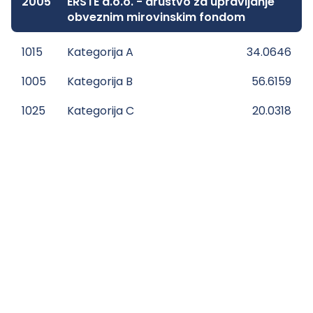
2005
ERSTE d.o.o. - društvo za upravljanje
obveznim mirovinskim fondom
1015
Kategorija A
34.0646
1005
Kategorija B
56.6159
1025
Kategorija C
20.0318