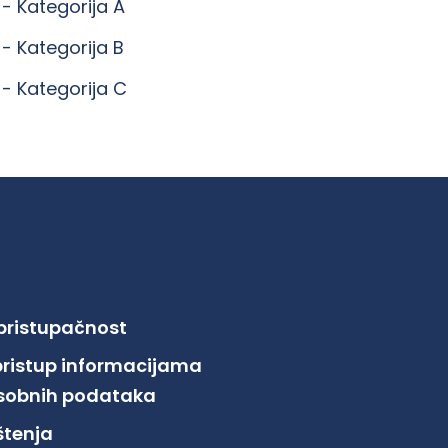
 -
Kategorija A
 -
Kategorija B
 -
Kategorija C
 pristupačnost
pristup informacijama
 osobnih podataka
ištenja