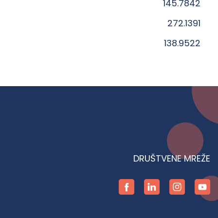
145.7842
272.1391
138.9522
DRUŠTVENE MREŽE