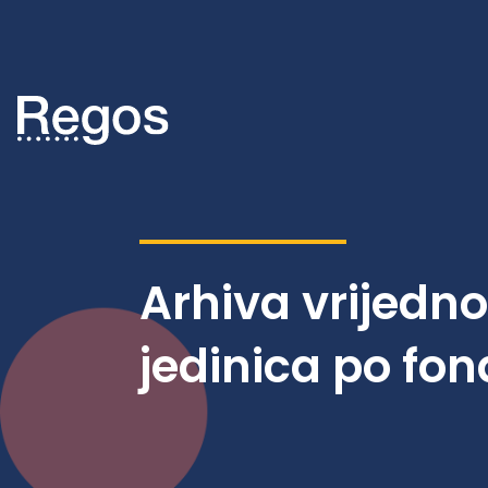
Arhiva vrijedn
jedinica po fo