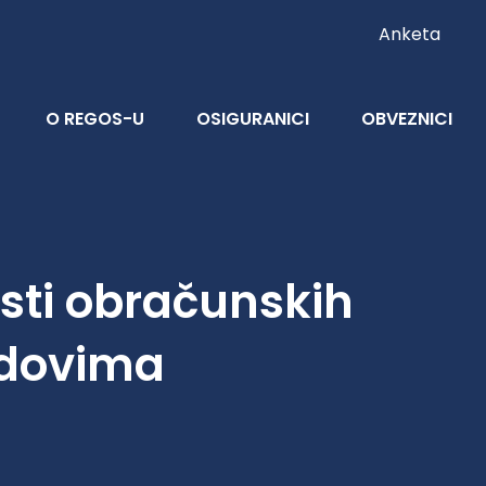
Anketa
O REGOS-U
OSIGURANICI
OBVEZNICI
osti obračunskih
ndovima