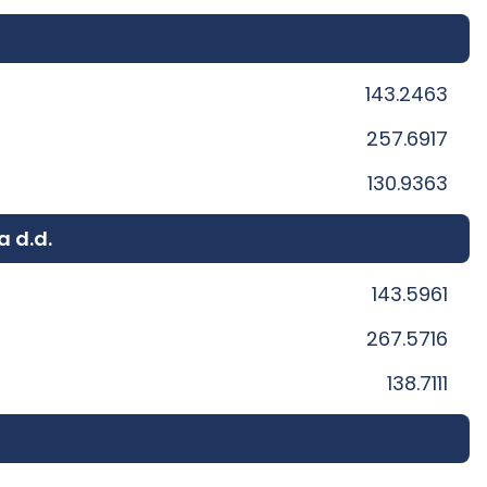
143.2463
257.6917
130.9363
a d.d.
143.5961
267.5716
138.7111