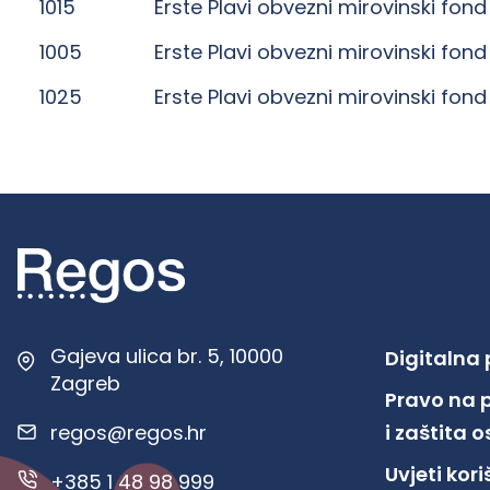
1015
Erste Plavi obvezni mirovinski fond
1005
Erste Plavi obvezni mirovinski fond
1025
Erste Plavi obvezni mirovinski fond
Gajeva ulica br. 5, 10000
Digitalna
Zagreb
Pravo na 
regos@regos.hr
i zaštita
Uvjeti kor
+385 1 48 98 999