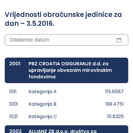
Vrijednosti obračunske jedinice za
dan – 3.5.2016.
2001
PBZ CROATIA OSIGURANJE d.d. za
upravljanje obveznim mirovinskim
fondovima
1011
Kategorija A
115.6587
1001
Kategorija B
199.4751
1021
Kategorija C
111.8325
2002
ALLIANZ ZB d.o.o. društvo za