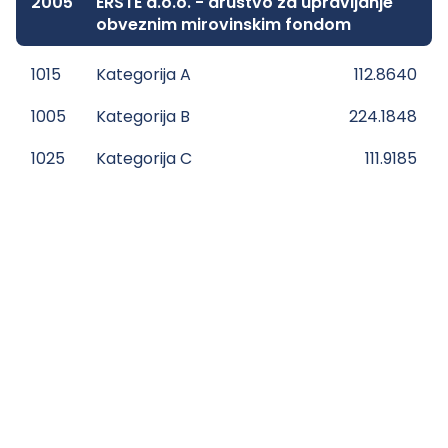
2005
ERSTE d.o.o. - društvo za upravljanje
obveznim mirovinskim fondom
1015
Kategorija A
112.8640
1005
Kategorija B
224.1848
1025
Kategorija C
111.9185