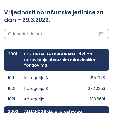
Vrijednosti obračunske jedinice za
dan – 29.3.2022.
2001
PBZ CROATIA OSIGURANJE d.d. za
upravljanje obveznim mirovinskim
fondovima
1011
Kategorija A
185.7128
1001
Kategorija B
272.0253
1021
Kategorija C
133.6691
2002
ALLIANZ ZB d.o.o. društvo za