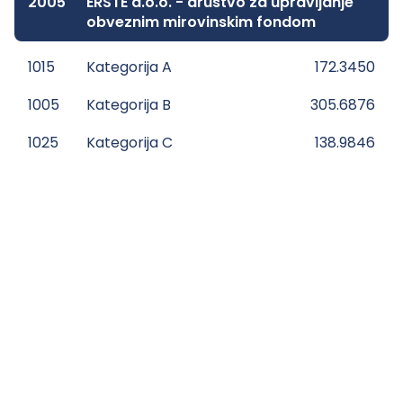
2005
ERSTE d.o.o. - društvo za upravljanje
obveznim mirovinskim fondom
1015
Kategorija A
172.3450
1005
Kategorija B
305.6876
1025
Kategorija C
138.9846