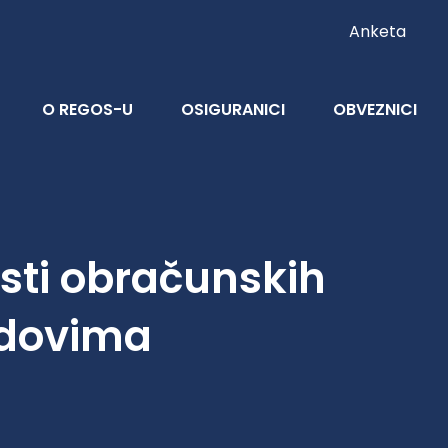
Anketa
O REGOS-U
OSIGURANICI
OBVEZNICI
osti obračunskih
ndovima