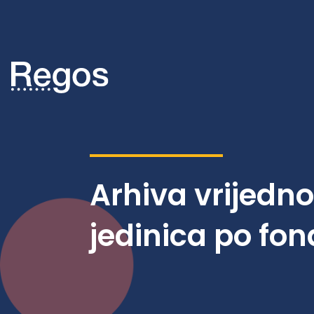
Arhiva vrijedn
jedinica po fo