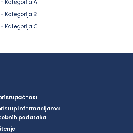
 -
Kategorija A
 -
Kategorija B
 -
Kategorija C
 pristupačnost
pristup informacijama
 osobnih podataka
ištenja