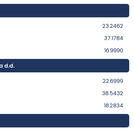
23.2462
37.1784
16.9990
a d.d.
22.6999
38.5432
18.2834