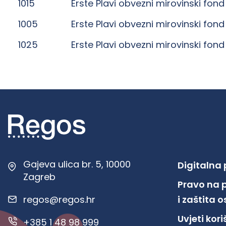
1015
Erste Plavi obvezni mirovinski fond
1005
Erste Plavi obvezni mirovinski fond
1025
Erste Plavi obvezni mirovinski fond
Gajeva ulica br. 5, 10000
Digitalna
Zagreb
Pravo na 
regos@regos.hr
i zaštita
Uvjeti kor
+385 1 48 98 999