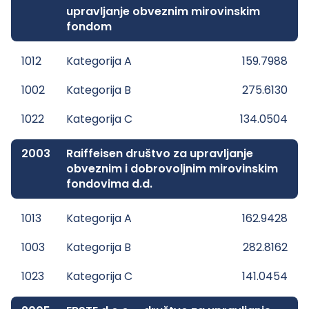
upravljanje obveznim mirovinskim
fondom
1012
Kategorija A
159.7988
1002
Kategorija B
275.6130
1022
Kategorija C
134.0504
2003
Raiffeisen društvo za upravljanje
obveznim i dobrovoljnim mirovinskim
fondovima d.d.
1013
Kategorija A
162.9428
1003
Kategorija B
282.8162
1023
Kategorija C
141.0454