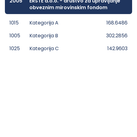
2005
ERSTE d.o.o. - društvo za upravljanje
obveznim mirovinskim fondom
1015
Kategorija A
168.6486
1005
Kategorija B
302.2856
1025
Kategorija C
142.9603