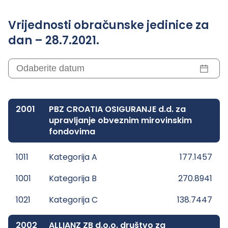
Vrijednosti obračunske jedinice za
dan – 28.7.2021.
2001
PBZ CROATIA OSIGURANJE d.d. za
upravljanje obveznim mirovinskim
fondovima
1011
Kategorija A
177.1457
1001
Kategorija B
270.8941
1021
Kategorija C
138.7447
2002
ALLIANZ ZB d.o.o. društvo za