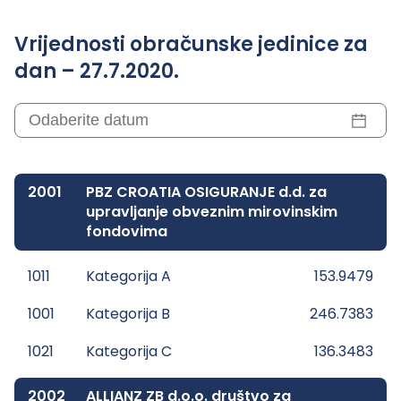
Vrijednosti obračunske jedinice za
dan – 27.7.2020.
2001
PBZ CROATIA OSIGURANJE d.d. za
upravljanje obveznim mirovinskim
fondovima
1011
Kategorija A
153.9479
1001
Kategorija B
246.7383
1021
Kategorija C
136.3483
2002
ALLIANZ ZB d.o.o. društvo za