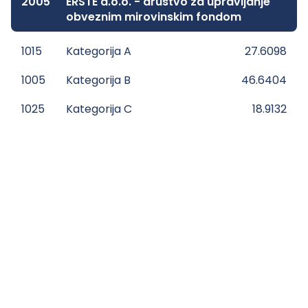
2005
ERSTE d.o.o. - društvo za upravljanje
obveznim mirovinskim fondom
1015
Kategorija A
27.6098
1005
Kategorija B
46.6404
1025
Kategorija C
18.9132