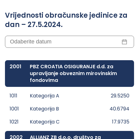
Vrijednosti obračunske jedinice za
dan – 27.5.2024.
2001
PBZ CROATIA OSIGURANJE d.d. za
upravljanje obveznim mirovinskim
fondovima
1011
Kategorija A
29.5250
1001
Kategorija B
40.6794
1021
Kategorija C
17.9735
2002
ALLIANZ ZB d.o.o. društvo za