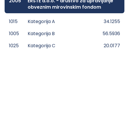
2005
ERSTE d.o.o. - društvo za upravljanje
obveznim mirovinskim fondom
1015
Kategorija A
34.1255
1005
Kategorija B
56.5936
1025
Kategorija C
20.0177