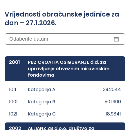
Vrijednosti obračunske jedinice za
dan – 27.1.2026.
2001
PBZ CROATIA OSIGURANJE d.d. za
upravljanje obveznim mirovinskim
fondovima
1011
Kategorija A
39.2044
1001
Kategorija B
50.1300
1021
Kategorija C
18.9841
2002
ALLIANZ ZB d.o.o. društvo za