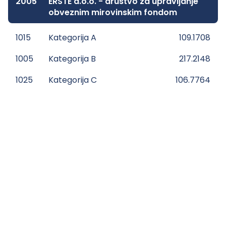
2005
ERSTE d.o.o. - društvo za upravljanje
obveznim mirovinskim fondom
1015
Kategorija A
109.1708
1005
Kategorija B
217.2148
1025
Kategorija C
106.7764