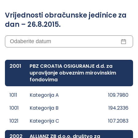
Vrijednosti obračunske jedinice za
dan – 26.8.2015.
2001
PBZ CROATIA OSIGURANJE d.d. za
upravljanje obveznim mirovinskim
fondovima
1011
Kategorija A
109.7980
1001
Kategorija B
194.2336
1021
Kategorija C
107.2083
2002
ALLIANZ ZB d.o.o. društvo za