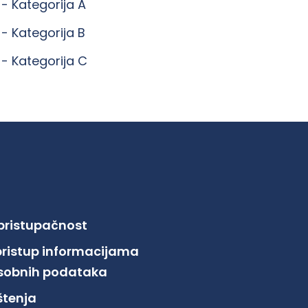
 -
Kategorija A
 -
Kategorija B
 -
Kategorija C
 pristupačnost
pristup informacijama
 osobnih podataka
ištenja