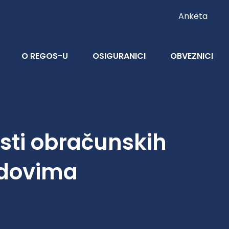
Anketa
O REGOS-U
OSIGURANICI
OBVEZNICI
osti obračunskih
ndovima