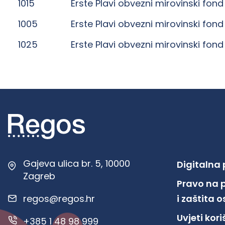
1015
Erste Plavi obvezni mirovinski fond
1005
Erste Plavi obvezni mirovinski fond
1025
Erste Plavi obvezni mirovinski fond
Gajeva ulica br. 5, 10000
Digitalna
Zagreb
Pravo na 
regos@regos.hr
i zaštita
Uvjeti kor
+385 1 48 98 999