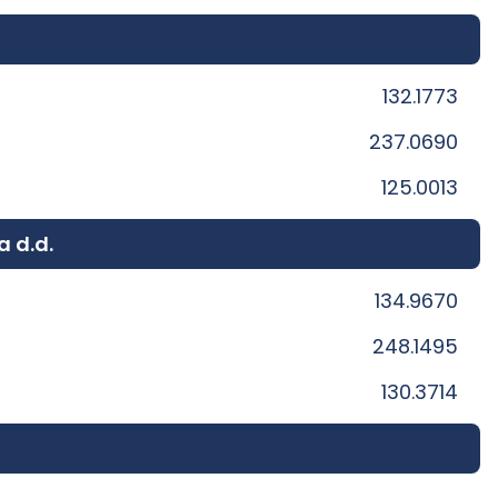
132.1773
237.0690
125.0013
a d.d.
134.9670
248.1495
130.3714