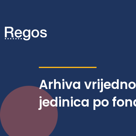
Arhiva vrijedn
jedinica po fo