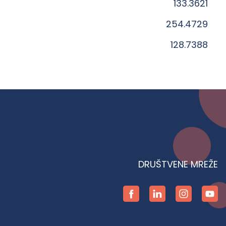
133.3621
254.4729
128.7388
DRUŠTVENE MREŽE