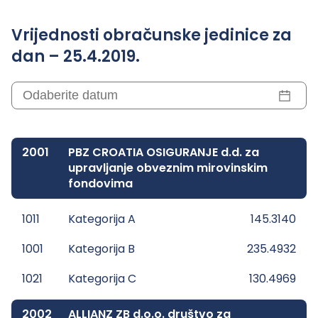
Vrijednosti obračunske jedinice za
dan – 25.4.2019.
2001
PBZ CROATIA OSIGURANJE d.d. za
upravljanje obveznim mirovinskim
fondovima
1011
Kategorija A
145.3140
1001
Kategorija B
235.4932
1021
Kategorija C
130.4969
2002
ALLIANZ ZB d.o.o. društvo za