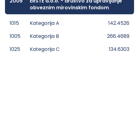
2005
ERSTE d.o.o. - društvo za upravljanje
obveznim mirovinskim fondom
1015
Kategorija A
142.4526
1005
Kategorija B
266.4689
1025
Kategorija C
134.6303