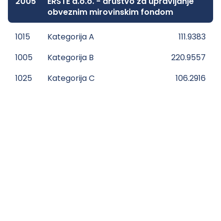
2005
ERSTE d.o.o. - društvo za upravljanje
obveznim mirovinskim fondom
1015
Kategorija A
111.9383
1005
Kategorija B
220.9557
1025
Kategorija C
106.2916