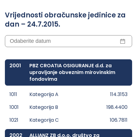
Vrijednosti obračunske jedinice za
dan – 24.7.2015.
2001
PBZ CROATIA OSIGURANJE d.d. za
upravljanje obveznim mirovinskim
fondovima
1011
Kategorija A
114.3153
1001
Kategorija B
198.4400
1021
Kategorija C
106.7811
2002
ALLIANZ ZB d.o.o. društvo za