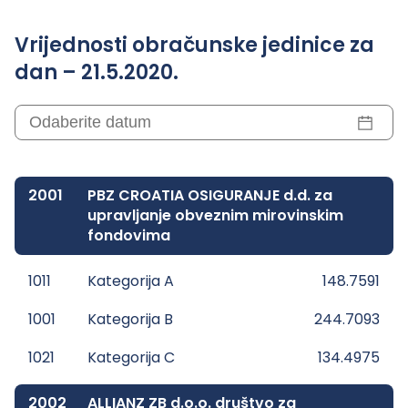
Vrijednosti obračunske jedinice za
dan – 21.5.2020.
2001
PBZ CROATIA OSIGURANJE d.d. za
upravljanje obveznim mirovinskim
fondovima
1011
Kategorija A
148.7591
1001
Kategorija B
244.7093
1021
Kategorija C
134.4975
2002
ALLIANZ ZB d.o.o. društvo za