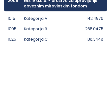
2005
ERSTE d.o.o. - društvo za upravljanje
obveznim mirovinskim fondom
1015
Kategorija A
142.4976
1005
Kategorija B
268.0475
1025
Kategorija C
138.3448