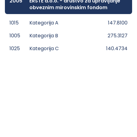
2005
ERSTE d.o.o. - društvo za upravljanje
obveznim mirovinskim fondom
1015
Kategorija A
147.8100
1005
Kategorija B
275.3127
1025
Kategorija C
140.4734