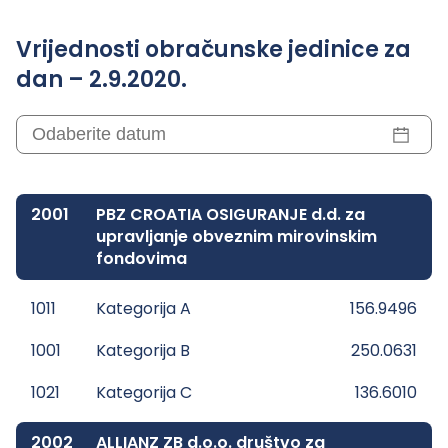
Vrijednosti obračunske jedinice za
dan – 2.9.2020.
2001
PBZ CROATIA OSIGURANJE d.d. za
upravljanje obveznim mirovinskim
fondovima
1011
Kategorija A
156.9496
1001
Kategorija B
250.0631
1021
Kategorija C
136.6010
2002
ALLIANZ ZB d.o.o. društvo za