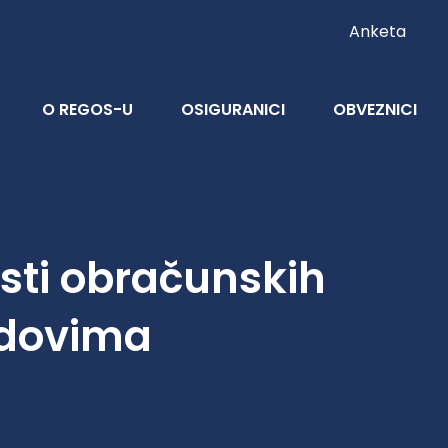
Anketa
O REGOS-U
OSIGURANICI
OBVEZNICI
osti obračunskih
ndovima