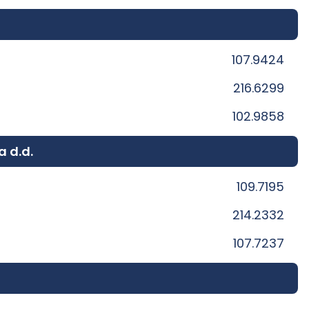
107.9424
216.6299
102.9858
a d.d.
109.7195
214.2332
107.7237