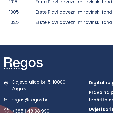
1015
Erste Plavi obvezni mirovinski fond
1005
Erste Plavi obvezni mirovinski fond
1025
Erste Plavi obvezni mirovinski fond
Gajeva ulica br. 5, 10000
Digitalna
Zagreb
Pravo na 
regos@regos.hr
i zaštita
Uvjeti kor
+385 1 48 98 999