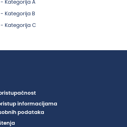
 -
Kategorija A
 -
Kategorija B
 -
Kategorija C
 pristupačnost
pristup informacijama
 osobnih podataka
ištenja