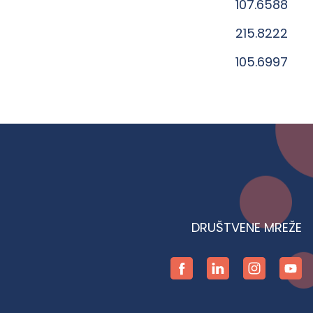
107.6588
215.8222
105.6997
DRUŠTVENE MREŽE