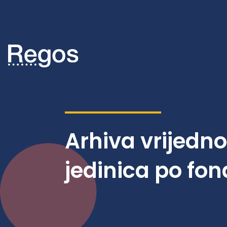
Arhiva vrijedn
jedinica po fo