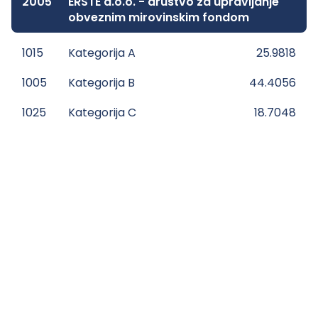
2005
ERSTE d.o.o. - društvo za upravljanje
obveznim mirovinskim fondom
1015
Kategorija A
25.9818
1005
Kategorija B
44.4056
1025
Kategorija C
18.7048