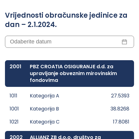
Vrijednosti obračunske jedinice za
dan – 2.1.2024.
2001
PBZ CROATIA OSIGURANJE d.d. za
upravljanje obveznim mirovinskim
fondovima
1011
Kategorija A
27.5393
1001
Kategorija B
38.8268
1021
Kategorija C
17.8081
2002
ALLIANZ ZB d.o.o. društvo za