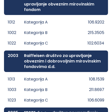
upravljanje obveznim mirovinskim
fondom
1012
Kategorija A
106.9202
1002
Kategorija B
215.3505
1022
Kategorija C
102.6034
2003
Raiffeisen društvo za upravljanje
obveznim i dobrovoljnim mirovinskim
fondovima d.d.
1013
Kategorija A
108.1539
1003
Kategorija B
211.8697
1023
Kategorija C
106.6099