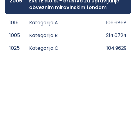
2005
ERSTE d.o.o. - društvo za upravljanje
obveznim mirovinskim fondom
1015
Kategorija A
106.6868
1005
Kategorija B
214.0724
1025
Kategorija C
104.9629