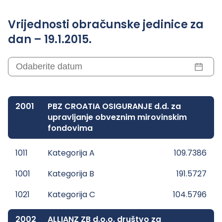
Vrijednosti obračunske jedinice za
dan – 19.1.2015.
2001
PBZ CROATIA OSIGURANJE d.d. za
upravljanje obveznim mirovinskim
fondovima
1011
Kategorija A
109.7386
1001
Kategorija B
191.5727
1021
Kategorija C
104.5796
2002
ALLIANZ ZB d.o.o. društvo za