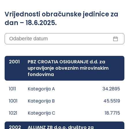
Vrijednosti obračunske jedinice za
dan – 18.6.2025.
2001
PBZ CROATIA OSIGURANJE d.d. za
upravljanje obveznim mirovinskim
fondovima
1011
Kategorija A
34.2895
1001
Kategorija B
45.5519
1021
Kategorija C
18.7715
2002
ALLIANZ ZB d.o.o. društvo za