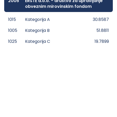
2005
ERSTE d.o.o. - društvo za upravljanje
obveznim mirovinskim fondom
1015
Kategorija A
30.8587
1005
Kategorija B
51.8811
1025
Kategorija C
19.7899