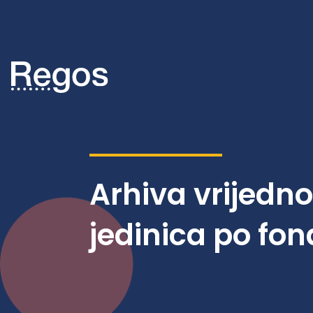
Arhiva vrijedn
jedinica po fo