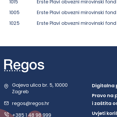
1015
Erste Plavi obvezni mirovinski fond
1005
Erste Plavi obvezni mirovinski fond
1025
Erste Plavi obvezni mirovinski fond
Gajeva ulica br. 5, 10000
Digitalna
Zagreb
Pravo na 
regos@regos.hr
i zaštita
Uvjeti kor
+385 1 48 98 999