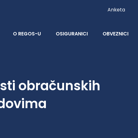
Anketa
O REGOS-U
OSIGURANICI
OBVEZNICI
osti obračunskih
ndovima