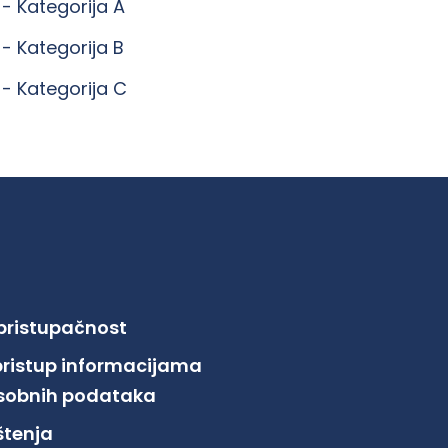
 -
Kategorija A
 -
Kategorija B
 -
Kategorija C
 pristupačnost
pristup informacijama
 osobnih podataka
ištenja