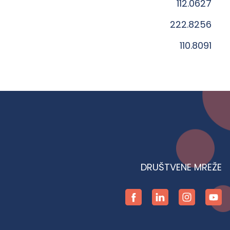
112.0627
222.8256
110.8091
DRUŠTVENE MREŽE