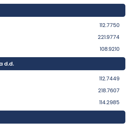
112.7750
221.9774
108.9210
a d.d.
112.7449
218.7607
114.2985