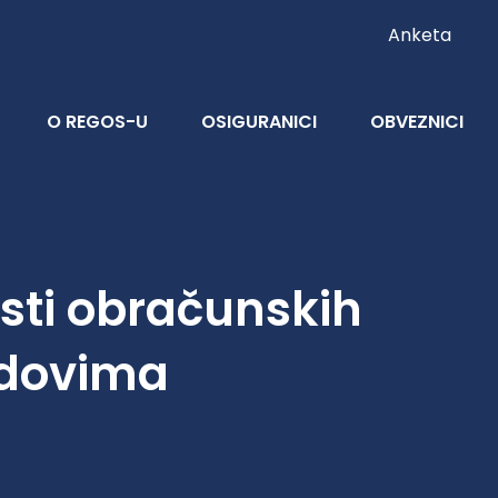
Anketa
O REGOS-U
OSIGURANICI
OBVEZNICI
osti obračunskih
ndovima