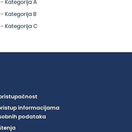
 -
Kategorija A
 -
Kategorija B
 -
Kategorija C
 pristupačnost
pristup informacijama
 osobnih podataka
ištenja