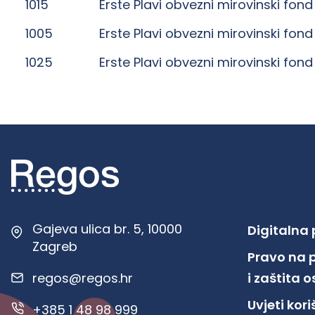
1015
Erste Plavi obvezni mirovinski fond
1005
Erste Plavi obvezni mirovinski fond
1025
Erste Plavi obvezni mirovinski fond
Gajeva ulica br. 5, 10000
Digitalna
Zagreb
Pravo na 
regos@regos.hr
i zaštita
Uvjeti kor
+385 1 48 98 999