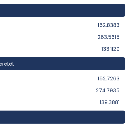
152.8383
263.5615
133.1129
a d.d.
152.7263
274.7935
139.3881