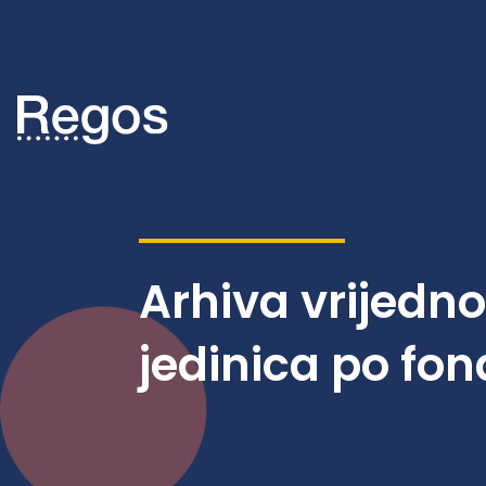
Arhiva vrijedn
jedinica po fo