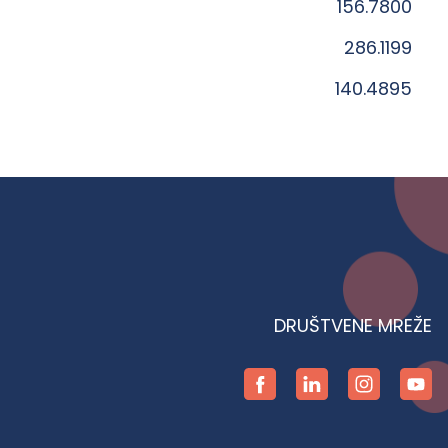
156.7800
286.1199
140.4895
DRUŠTVENE MREŽE