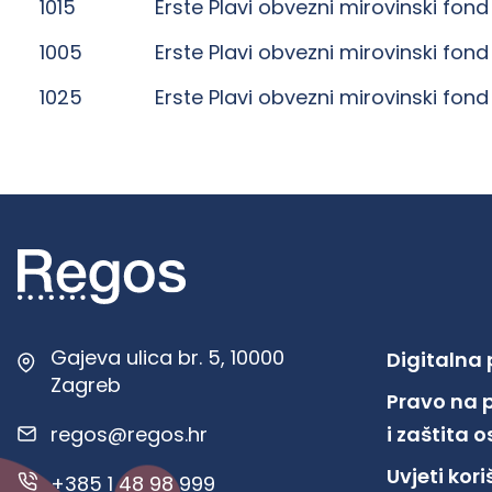
1015
Erste Plavi obvezni mirovinski fond
1005
Erste Plavi obvezni mirovinski fond
1025
Erste Plavi obvezni mirovinski fond
Gajeva ulica br. 5, 10000
Digitalna
Zagreb
Pravo na 
regos@regos.hr
i zaštita
Uvjeti kor
+385 1 48 98 999