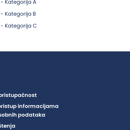
 -
Kategorija A
 -
Kategorija B
 -
Kategorija C
 pristupačnost
pristup informacijama
 osobnih podataka
ištenja