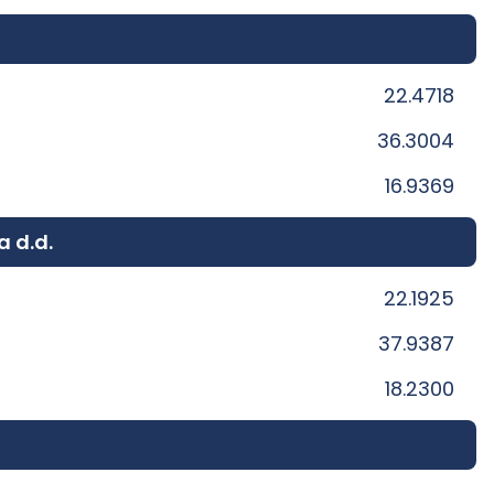
22.4718
36.3004
16.9369
a d.d.
22.1925
37.9387
18.2300