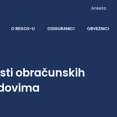
Anketa
O REGOS-U
OSIGURANICI
OBVEZNICI
osti obračunskih
ndovima