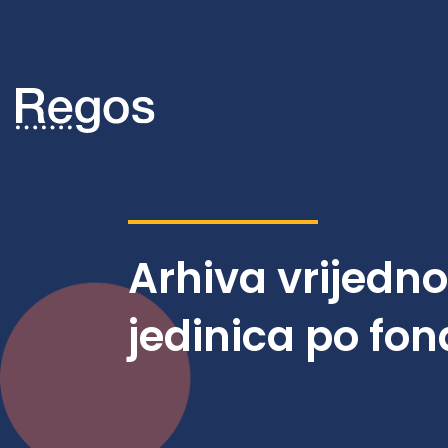
Arhiva vrijedn
jedinica po fo