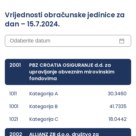
Vrijednosti obračunske jedinice za
dan – 15.7.2024.
2001
PBZ CROATIA OSIGURANJE d.d. za
upravljanje obveznim mirovinskim
fondovima
1011
Kategorija A
30.3460
1001
Kategorija B
41.7335
1021
Kategorija C
18.0442
2002
ALLIANZ ZB d.o.o. društvo za