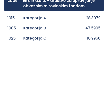
2005
ERSTE d.o.o. - društvo za upravljanje
obveznim mirovinskim fondom
1015
Kategorija A
28.3079
1005
Kategorija B
47.5905
1025
Kategorija C
18.9968