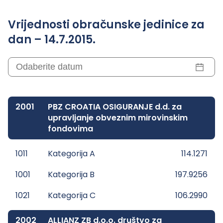
Vrijednosti obračunske jedinice za
dan – 14.7.2015.
2001
PBZ CROATIA OSIGURANJE d.d. za
upravljanje obveznim mirovinskim
fondovima
1011
Kategorija A
114.1271
1001
Kategorija B
197.9256
1021
Kategorija C
106.2990
2002
ALLIANZ ZB d.o.o. društvo za