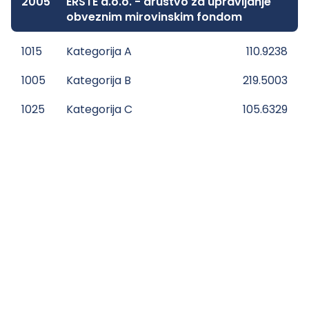
2005
ERSTE d.o.o. - društvo za upravljanje
obveznim mirovinskim fondom
1015
Kategorija A
110.9238
1005
Kategorija B
219.5003
1025
Kategorija C
105.6329