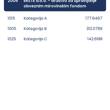
2005
ERSTE d.o.o. - društvo za upravljanje
obveznim mirovinskim fondom
1015
Kategorija A
177.6467
1005
Kategorija B
312.0789
1025
Kategorija C
142.6199