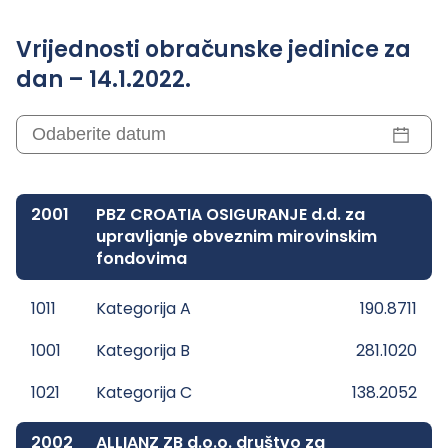
Vrijednosti obračunske jedinice za
dan – 14.1.2022.
2001
PBZ CROATIA OSIGURANJE d.d. za
upravljanje obveznim mirovinskim
fondovima
1011
Kategorija A
190.8711
1001
Kategorija B
281.1020
1021
Kategorija C
138.2052
2002
ALLIANZ ZB d.o.o. društvo za