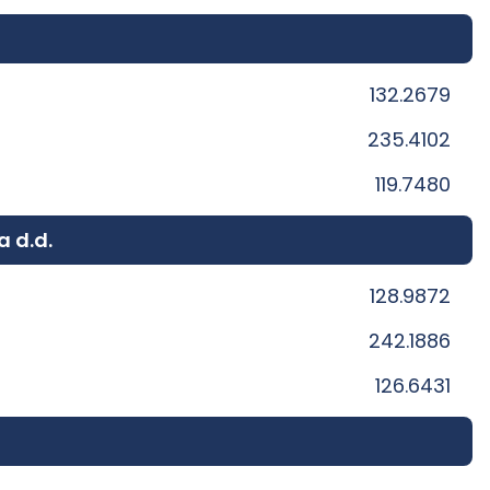
132.2679
235.4102
119.7480
a d.d.
128.9872
242.1886
126.6431