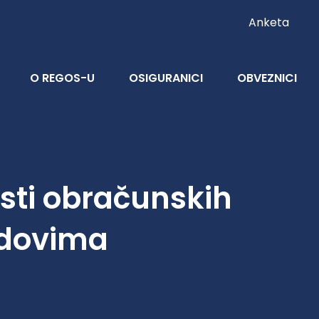
Anketa
O REGOS-U
OSIGURANICI
OBVEZNICI
osti obračunskih
ndovima