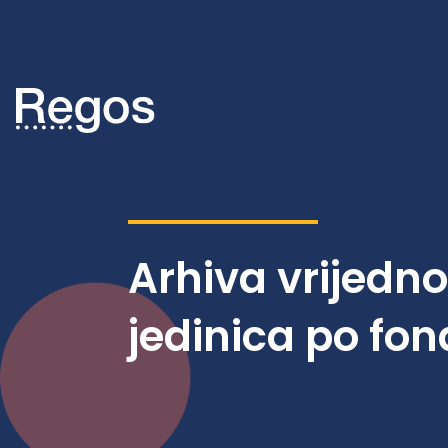
Arhiva vrijedn
jedinica po fo