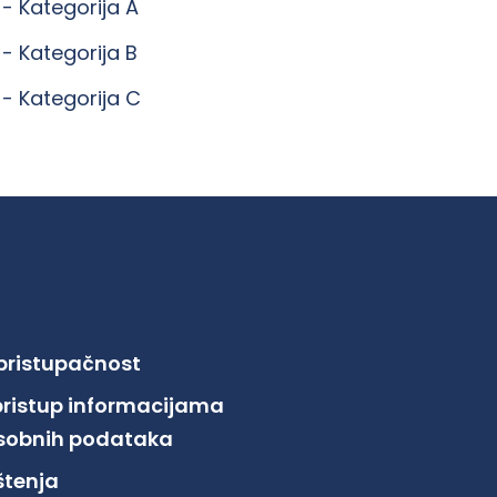
 -
Kategorija A
 -
Kategorija B
 -
Kategorija C
 pristupačnost
pristup informacijama
 osobnih podataka
ištenja