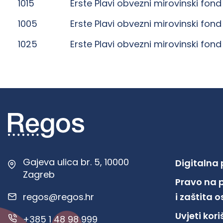
1015
Erste Plavi obvezni mirovinski fond
1005
Erste Plavi obvezni mirovinski fond
1025
Erste Plavi obvezni mirovinski fond
Gajeva ulica br. 5, 10000
Digitalna
Zagreb
Pravo na 
regos@regos.hr
i zaštita
Uvjeti kor
+385 1 48 98 999