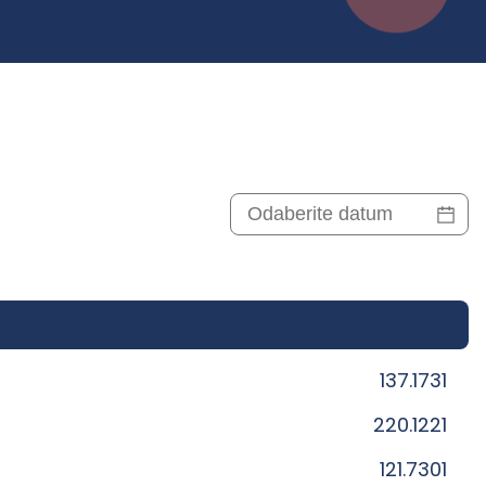
137.1731
220.1221
121.7301