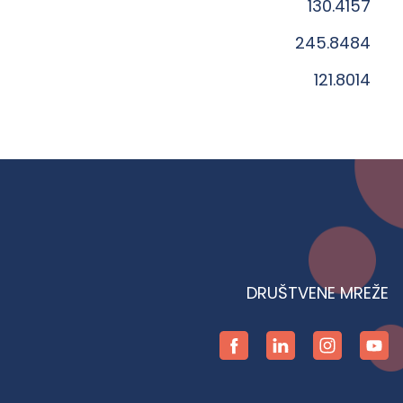
130.4157
245.8484
121.8014
DRUŠTVENE MREŽE