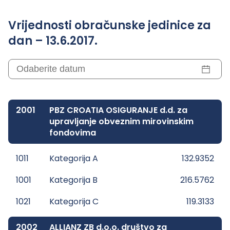
Vrijednosti obračunske jedinice za
dan – 13.6.2017.
2001
PBZ CROATIA OSIGURANJE d.d. za
upravljanje obveznim mirovinskim
fondovima
1011
Kategorija A
132.9352
1001
Kategorija B
216.5762
1021
Kategorija C
119.3133
2002
ALLIANZ ZB d.o.o. društvo za