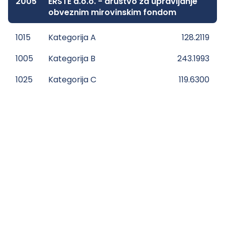
2005
ERSTE d.o.o. - društvo za upravljanje
obveznim mirovinskim fondom
1015
Kategorija A
128.2119
1005
Kategorija B
243.1993
1025
Kategorija C
119.6300