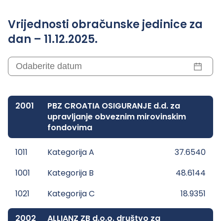
Vrijednosti obračunske jedinice za
dan – 11.12.2025.
2001
PBZ CROATIA OSIGURANJE d.d. za
upravljanje obveznim mirovinskim
fondovima
1011
Kategorija A
37.6540
1001
Kategorija B
48.6144
1021
Kategorija C
18.9351
2002
ALLIANZ ZB d.o.o. društvo za