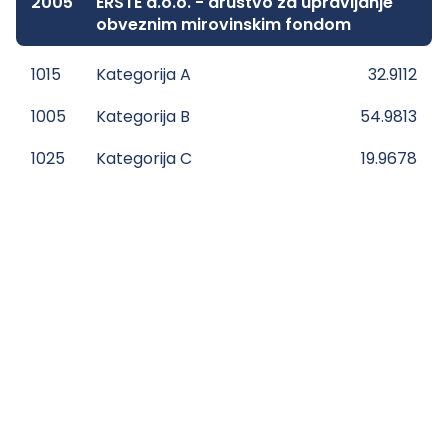
2005
ERSTE d.o.o. - društvo za upravljanje
obveznim mirovinskim fondom
1015
Kategorija A
32.9112
1005
Kategorija B
54.9813
1025
Kategorija C
19.9678