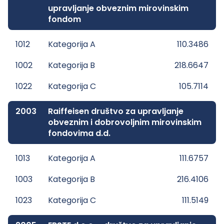
upravljanje obveznim mirovinskim
fondom
1012
Kategorija A
110.3486
1002
Kategorija B
218.6647
1022
Kategorija C
105.7114
2003
Raiffeisen društvo za upravljanje
obveznim i dobrovoljnim mirovinskim
fondovima d.d.
1013
Kategorija A
111.6757
1003
Kategorija B
216.4106
1023
Kategorija C
111.5149