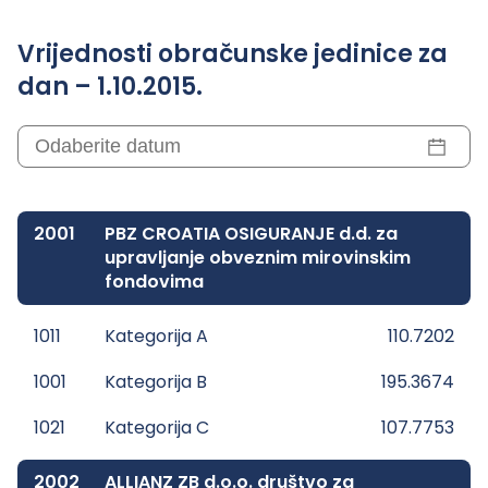
Vrijednosti obračunske jedinice za
dan – 1.10.2015.
2001
PBZ CROATIA OSIGURANJE d.d. za
upravljanje obveznim mirovinskim
fondovima
1011
Kategorija A
110.7202
1001
Kategorija B
195.3674
1021
Kategorija C
107.7753
2002
ALLIANZ ZB d.o.o. društvo za