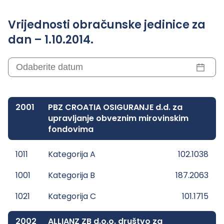
Vrijednosti obračunske jedinice za
dan – 1.10.2014.
2001
PBZ CROATIA OSIGURANJE d.d. za
upravljanje obveznim mirovinskim
fondovima
1011
Kategorija A
102.1038
1001
Kategorija B
187.2063
1021
Kategorija C
101.1715
2002
ALLIANZ ZB d.o.o. društvo za