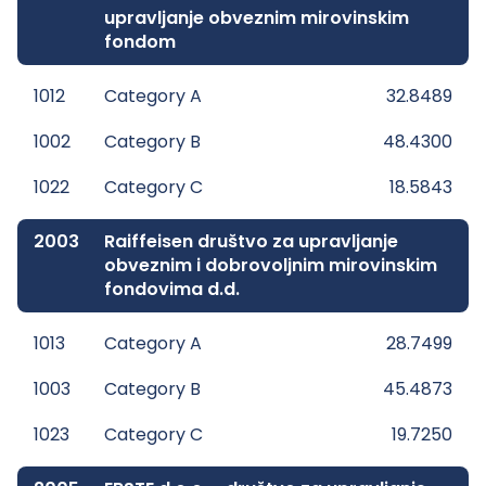
upravljanje obveznim mirovinskim
fondom
1012
Category A
32.8489
1002
Category B
48.4300
1022
Category C
18.5843
2003
Raiffeisen društvo za upravljanje
obveznim i dobrovoljnim mirovinskim
fondovima d.d.
1013
Category A
28.7499
1003
Category B
45.4873
1023
Category C
19.7250